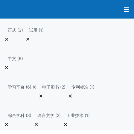
S
k
i
p
正式 (3)
试用 (1)
t
o
c
o
中文 (6)
n
t
e
n
t
学习平台 (6)
电子图书 (2)
专利标准 (1)
综合学科 (3)
语言文学 (2)
工业技术 (1)